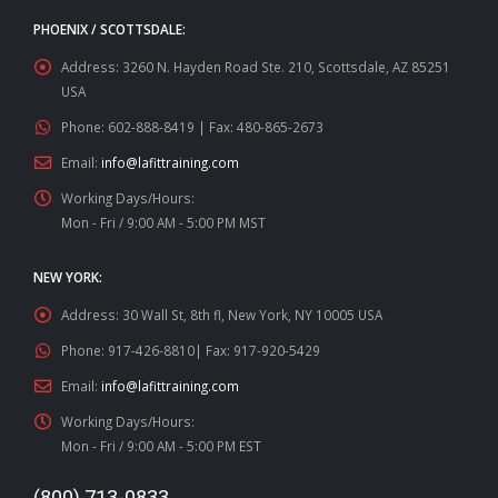
PHOENIX / SCOTTSDALE:
Address:
3260 N. Hayden Road Ste. 210, Scottsdale, AZ 85251
USA
Phone:
602-888-8419 | Fax: 480-865-2673
Email:
info@lafittraining.com
Working Days/Hours:
Mon - Fri / 9:00 AM - 5:00 PM MST
NEW YORK:
Address:
30 Wall St, 8th fl, New York, NY 10005 USA
Phone:
917-426-8810| Fax: 917-920-5429
Email:
info@lafittraining.com
Working Days/Hours:
Mon - Fri / 9:00 AM - 5:00 PM EST
(800) 713-0833